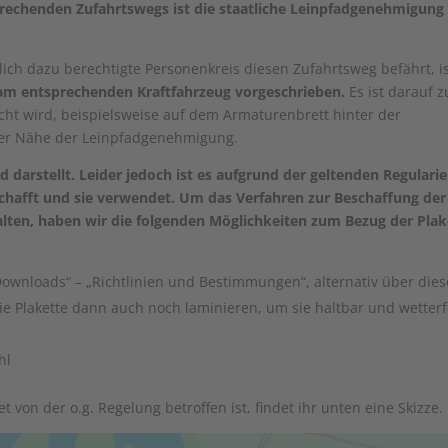
rechenden Zufahrtswegs ist die staatliche Leinpfadgenehmigung
lich dazu berechtigte Personenkreis diesen Zufahrtsweg befährt, i
 am entsprechenden Kraftfahrzeug vorgeschrieben.
Es ist darauf z
acht wird, beispielsweise auf dem Armaturenbrett hinter der
rer Nähe der Leinpfadgenehmigung.
 darstellt. Leider jedoch ist es aufgrund der geltenden Regulari
schafft und sie verwendet. Um das Verfahren zur Beschaffung der
alten, haben wir die folgenden Möglichkeiten zum Bezug der Plak
ownloads“ – „Richtlinien und Bestimmungen“, alternativ über die
ie Plakette dann auch noch laminieren, um sie haltbar und wetterf
hl
 von der o.g. Regelung betroffen ist, findet ihr unten eine Skizze.