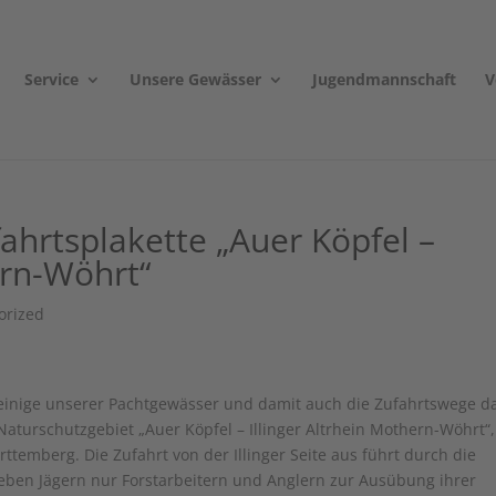
Service
Unsere Gewässer
Jugendmannschaft
V
fahrtsplakette „Auer Köpfel –
ern-Wöhrt“
orized
 einige unserer Pachtgewässer und damit auch die Zufahrtswege d
Naturschutzgebiet „Auer Köpfel – Illinger Altrhein Mothern-Wöhrt“
temberg. Die Zufahrt von der Illinger Seite aus führt durch die
eben Jägern nur Forstarbeitern und Anglern zur Ausübung ihrer