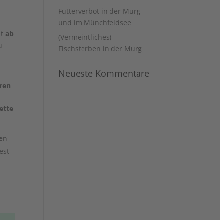
Futterverbot in der Murg
und im Münchfeldsee
st
ab
(Vermeintliches)
u
Fischsterben in der Murg
Neueste Kommentare
eren
ette
sen
est