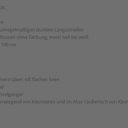
ckt
en
 unregelmäßigen dunklen Längsstreifen
flossen ohne Färbung, meist hell bis weiß
. 100 cm
mertrüben, oft flachen Seen
nd
inzelgänger
rwiegend von Kleintieren und im Alter räuberisch von Klei
i