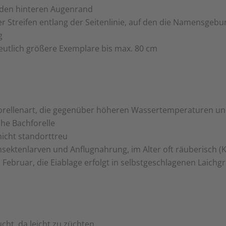
r den hinteren Augenrand
r Streifen entlang der Seitenlinie, auf den die Namensgebu
g
deutlich größere Exemplare bis max. 80 cm
orellenart, die gegenüber höheren Wassertemperaturen u
che Bachforelle
 nicht standorttreu
sektenlarven und Anflugnahrung, im Alter oft räuberisch (Kle
 Februar, die Eiablage erfolgt in selbstgeschlagenen Laichg
cht, da leicht zu züchten